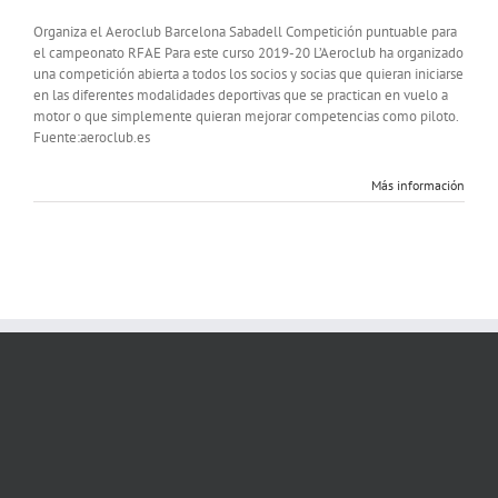
Vuelo
con
Organiza el Aeroclub Barcelona Sabadell Competición puntuable para
motor:
el campeonato RFAE Para este curso 2019-20 L’Aeroclub ha organizado
Mini
una competición abierta a todos los socios y socias que quieran iniciarse
Rally
en las diferentes modalidades deportivas que se practican en vuelo a
/
motor o que simplemente quieran mejorar competencias como piloto.
ANR
Fuente:aeroclub.es
Más información