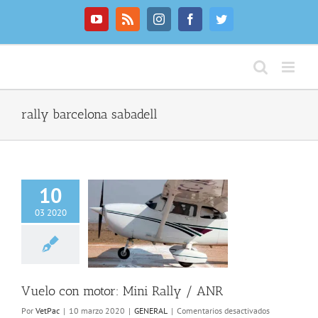
Saltar
al
YouTube
Rss
Instagram
Facebook
Twitter
contenido
rally barcelona sabadell
10
03 2020
con motor: Mini
ally / ANR
Vuelo con motor: Mini Rally / ANR
en
Por
VetPac
|
10 marzo 2020
|
GENERAL
|
Comentarios desactivados