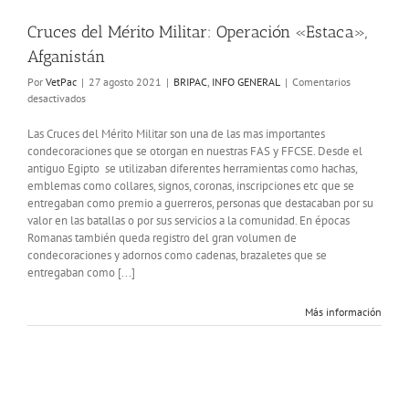
Cruces del Mérito Militar: Operación «Estaca»,
Afganistán
Por
VetPac
|
27 agosto 2021
|
BRIPAC
,
INFO GENERAL
|
Comentarios
en
desactivados
Cruces
del
Las Cruces del Mérito Militar son una de las mas importantes
Mérito
condecoraciones que se otorgan en nuestras FAS y FFCSE. Desde el
Militar:
antiguo Egipto se utilizaban diferentes herramientas como hachas,
Operación
emblemas como collares, signos, coronas, inscripciones etc que se
«Estaca»,
entregaban como premio a guerreros, personas que destacaban por su
Afganistán
valor en las batallas o por sus servicios a la comunidad. En épocas
Romanas también queda registro del gran volumen de
condecoraciones y adornos como cadenas, brazaletes que se
entregaban como [...]
Más información