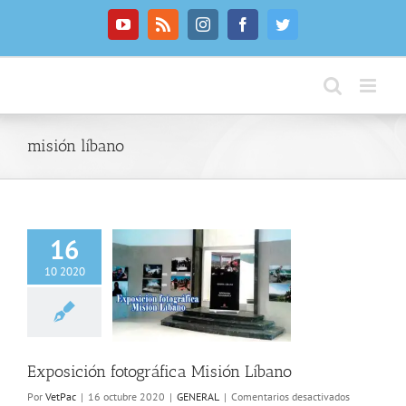
Saltar
al
YouTube
Rss
Instagram
Facebook
Twitter
contenido
misión líbano
16
10 2020
ción fotográfica
sión Líbano
Exposición fotográfica Misión Líbano
en
Por
VetPac
|
16 octubre 2020
|
GENERAL
|
Comentarios desactivados