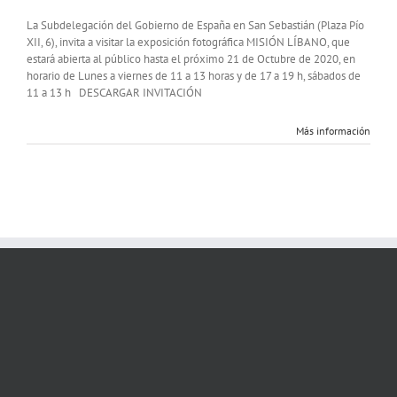
Exposición
fotográfica
La Subdelegación del Gobierno de España en San Sebastián (Plaza Pío
Misión
XII, 6), invita a visitar la exposición fotográfica MISIÓN LÍBANO, que
Líbano
estará abierta al público hasta el próximo 21 de Octubre de 2020, en
horario de Lunes a viernes de 11 a 13 horas y de 17 a 19 h, sábados de
11 a 13 h DESCARGAR INVITACIÓN
Más información