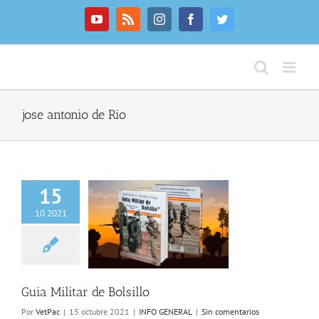
Saltar
al
YouTube
Rss
Instagram
Facebook
Twitter
contenido
jose antonio de Rio
15
10 2021
litar de Bolsillo
NFO GENERAL
Guia Militar de Bolsillo
Por
VetPac
|
15 octubre 2021
|
INFO GENERAL
|
Sin comentarios