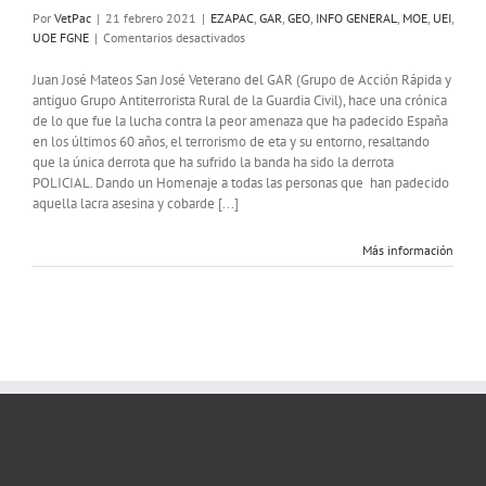
Por
VetPac
|
21 febrero 2021
|
EZAPAC
,
GAR
,
GEO
,
INFO GENERAL
,
MOE
,
UEI
,
en
UOE FGNE
|
Comentarios desactivados
Videoconferencia
de
Juan José Mateos San José Veterano del GAR (Grupo de Acción Rápida y
un
antiguo Grupo Antiterrorista Rural de la Guardia Civil), hace una crónica
veterano
de lo que fue la lucha contra la peor amenaza que ha padecido España
GAR
en los últimos 60 años, el terrorismo de eta y su entorno, resaltando
contra
que la única derrota que ha sufrido la banda ha sido la derrota
ETA:
POLICIAL. Dando un Homenaje a todas las personas que han padecido
«La
aquella lacra asesina y cobarde [...]
lucha
contra
Más información
el
Olvido»