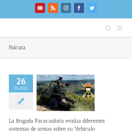
Saltar
al
YouTube
Rss
Instagram
Facebook
Twitter
contenido
Falcata
26
05 2021
ada Paracaidista
iferentes sistemas
 sobre su Vehículo
anzable Falcata
C
INFO GENERAL
La Brigada Paracaidista evalúa diferentes
sistemas de armas sobre su Vehículo