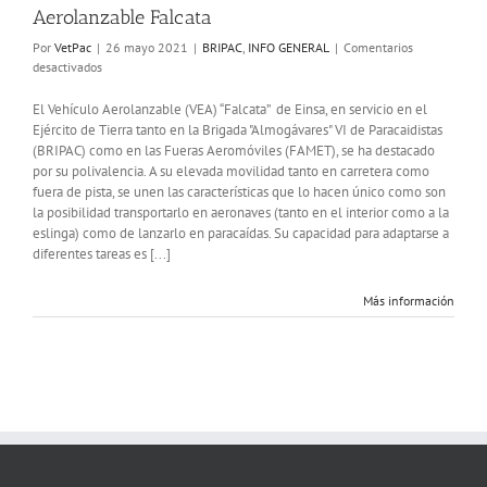
Aerolanzable Falcata
Por
VetPac
|
26 mayo 2021
|
BRIPAC
,
INFO GENERAL
|
Comentarios
en
desactivados
La
Brigada
El Vehículo Aerolanzable (VEA) “Falcata” de Einsa, en servicio en el
Paracaidista
Ejército de Tierra tanto en la Brigada "Almogávares" VI de Paracaidistas
evalúa
(BRIPAC) como en las Fueras Aeromóviles (FAMET), se ha destacado
diferentes
por su polivalencia. A su elevada movilidad tanto en carretera como
sistemas
fuera de pista, se unen las características que lo hacen único como son
de
la posibilidad transportarlo en aeronaves (tanto en el interior como a la
armas
eslinga) como de lanzarlo en paracaídas. Su capacidad para adaptarse a
sobre
diferentes tareas es [...]
su
Vehículo
Aerolanzable
Más información
Falcata