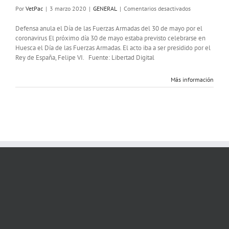
en
Por
VetPac
|
3 marzo 2020
|
GENERAL
|
Comentarios desactivados
CANCELADO
por
Defensa anula el Día de las Fuerzas Armadas del 30 de mayo por el
Coronavirus
coronavirus El próximo día 30 de mayo estaba previsto celebrarse en
Dia
Huesca el Día de las Fuerzas Armadas. El acto iba a ser presidido por el
de
Rey de España, Felipe VI. Fuente: Libertad Digital
las
FF.AA
Más información
en
Huesca