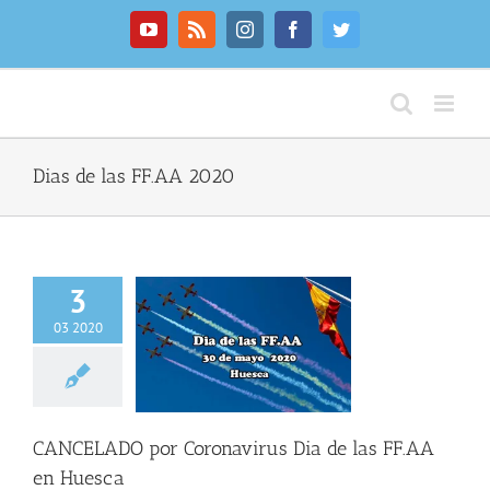
Saltar
al
YouTube
Rss
Instagram
Facebook
Twitter
contenido
Dias de las FF.AA 2020
3
03 2020
CELADO por
virus Dia de las
AA en Huesca
CANCELADO por Coronavirus Dia de las FF.AA
en Huesca