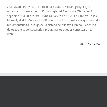
Curso
de
¿Sabías que el Instituto de Historia y Cultura Militar @IHyCM_ET
Uniformolog
organiza un curso sobre Uniformologia del Ejército de Tierra del 21
del
septiembre a 08 octubre? Lunes a Jueves de 16:00 a 18:00 hrs. Paseo
Ejército
Moret 3, Madrid. Conoce los diferentes uniformes militares que han sido
Español
reglamentarios a lo largo de la historia de nuestro Ejército. Todos los
datos sobre la convocatoria y programa los puedes consultar en la
web.
Más información