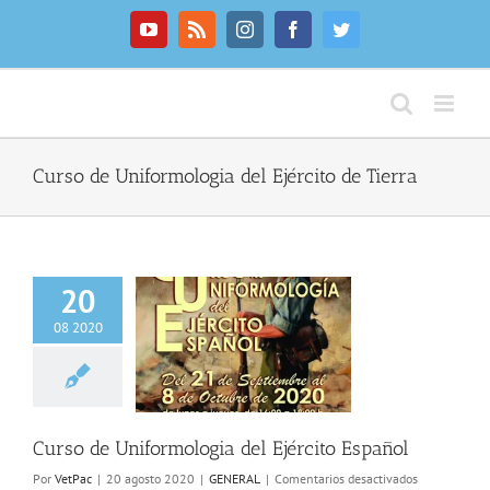
Saltar
al
YouTube
Rss
Instagram
Facebook
Twitter
contenido
Curso de Uniformologia del Ejército de Tierra
20
08 2020
 Uniformologia del
rcito Español
Curso de Uniformologia del Ejército Español
en
Por
VetPac
|
20 agosto 2020
|
GENERAL
|
Comentarios desactivados