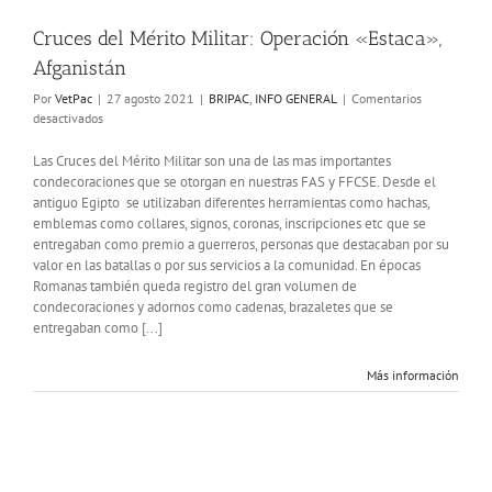
Cruces del Mérito Militar: Operación «Estaca»,
Afganistán
Por
VetPac
|
27 agosto 2021
|
BRIPAC
,
INFO GENERAL
|
Comentarios
en
desactivados
Cruces
del
Las Cruces del Mérito Militar son una de las mas importantes
Mérito
condecoraciones que se otorgan en nuestras FAS y FFCSE. Desde el
Militar:
antiguo Egipto se utilizaban diferentes herramientas como hachas,
Operación
emblemas como collares, signos, coronas, inscripciones etc que se
«Estaca»,
entregaban como premio a guerreros, personas que destacaban por su
Afganistán
valor en las batallas o por sus servicios a la comunidad. En épocas
Romanas también queda registro del gran volumen de
condecoraciones y adornos como cadenas, brazaletes que se
entregaban como [...]
Más información