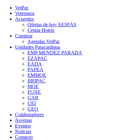
Saltar
YouTube
Rss
Instagram
Facebook
Twitter
VetPac
al
Veteranos
contenido
Acuerdos
Ofertas de hoy AESFAS
Cetina Hotels
Comprar
Agendas VetPac
Unidades Paracaidistas
EMP MENDEZ PARADA
EZAPAC
EADA
PAPEA
EMMOE
BRIPAC
MOE
FGNE
GAR
UEI
GEO
Colaboradores
Asvepas
Eventos
Noticias
Contacto