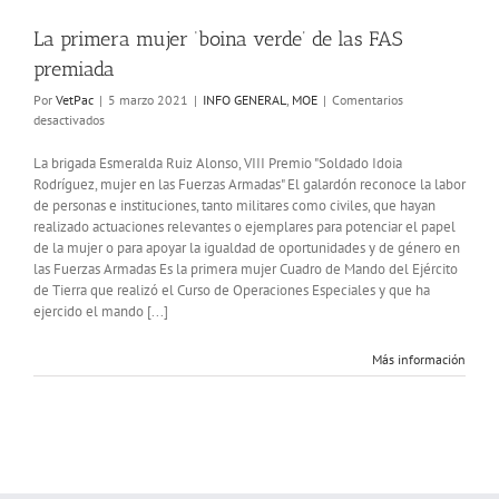
La primera mujer ‘boina verde’ de las FAS
premiada
Por
VetPac
|
5 marzo 2021
|
INFO GENERAL
,
MOE
|
Comentarios
en
desactivados
La
primera
La brigada Esmeralda Ruiz Alonso, VIII Premio "Soldado Idoia
mujer
Rodríguez, mujer en las Fuerzas Armadas" El galardón reconoce la labor
‘boina
de personas e instituciones, tanto militares como civiles, que hayan
verde’
realizado actuaciones relevantes o ejemplares para potenciar el papel
de
de la mujer o para apoyar la igualdad de oportunidades y de género en
las
las Fuerzas Armadas Es la primera mujer Cuadro de Mando del Ejército
FAS
de Tierra que realizó el Curso de Operaciones Especiales y que ha
premiada
ejercido el mando [...]
Más información