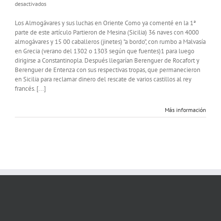
en
desactivados
Los
Almogávares
Los Almogávares y sus luchas en Oriente Como ya comenté en la 1ª
y
parte de este artículo Partieron de Mesina (Sicilia) 36 naves con 4000
la
almogávares y 15 00 caballeros (jinetes) "a bordo”, con rumbo a Malvasía
Bripac
en Grecia (verano del 1302 o 1303 según que fuentes)1 para luego
2ª
dirigirse a Constantinopla. Después llegarían Berenguer de Rocafort y
parte:
Berenguer de Entenza con sus respectivas tropas, que permanecieron
Oriente
en Sicilia para reclamar dinero del rescate de varios castillos al rey
francés. [...]
Más información