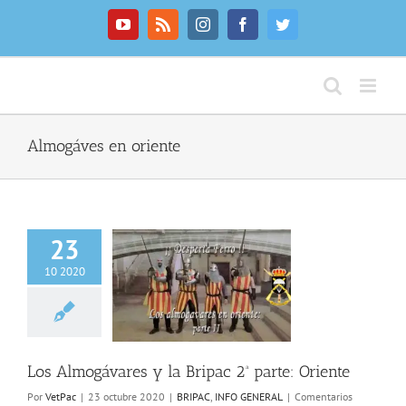
Saltar
al
YouTube
Rss
Instagram
Facebook
Twitter
contenido
Almogáves en oriente
23
10 2020
lmogávares y la
2ª parte: Oriente
C
INFO GENERAL
Los Almogávares y la Bripac 2ª parte: Oriente
Por
VetPac
|
23 octubre 2020
|
BRIPAC
,
INFO GENERAL
|
Comentarios