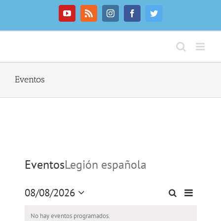
Saltar
al
YouTube
Rss
Instagram
Facebook
Twitter
contenido
Eventos
Eventos
Legión española
08/08/2026
Navegaci
Buscar
Día
Navegación
Seleccionar
de
de
fecha.
vistas
No hay eventos programados.