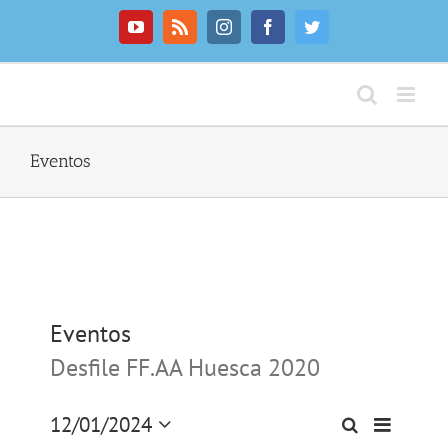
Saltar
al
YouTube
Rss
Instagram
Facebook
Twitter
contenido
Eventos
Eventos
Desfile FF.AA Huesca 2020
12/01/2024
Navegaci
Buscar
Mes
Navegación
de