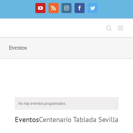
Saltar
al
YouTube
Rss
Instagram
Facebook
Twitter
contenido
Eventos
No hay eventos programados.
Eventos
Centenario Tablada Sevilla