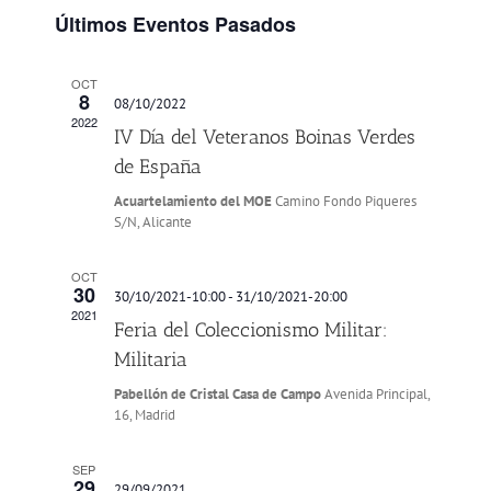
y
Evento
Últimos Eventos Pasados
vistas
de
OCT
Eventos
8
08/10/2022
2022
IV Día del Veteranos Boinas Verdes
de España
Acuartelamiento del MOE
Camino Fondo Piqueres
S/N, Alicante
OCT
30
30/10/2021-10:00
-
31/10/2021-20:00
2021
Feria del Coleccionismo Militar:
Militaria
Pabellón de Cristal Casa de Campo
Avenida Principal,
16, Madrid
SEP
29
29/09/2021