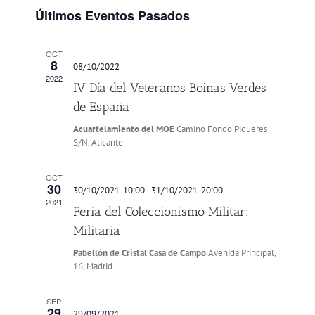
y
Evento
Últimos Eventos Pasados
vistas
de
OCT
Eventos
8
08/10/2022
2022
IV Día del Veteranos Boinas Verdes
de España
Acuartelamiento del MOE
Camino Fondo Piqueres
S/N, Alicante
OCT
30
30/10/2021-10:00
-
31/10/2021-20:00
2021
Feria del Coleccionismo Militar:
Militaria
Pabellón de Cristal Casa de Campo
Avenida Principal,
16, Madrid
SEP
29
29/09/2021