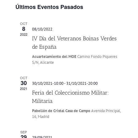
y
Evento
Últimos Eventos Pasados
vistas
de
OCT
Eventos
8
08/10/2022
2022
IV Día del Veteranos Boinas Verdes
de España
Acuartelamiento del MOE
Camino Fondo Piqueres
S/N, Alicante
OCT
30
30/10/2021-10:00
-
31/10/2021-20:00
2021
Feria del Coleccionismo Militar:
Militaria
Pabellón de Cristal Casa de Campo
Avenida Principal,
16, Madrid
SEP
29
29/09/2021