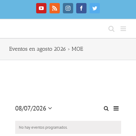
Saltar
al
YouTube
Rss
Instagram
Facebook
Twitter
contenido
Eventos en agosto 2026
› MOE
08/07/2026
Navegaci
Buscar
Mes
Navegación
Seleccionar
de
de
fecha.
vistas
No hay eventos programados.
búsqueda
de