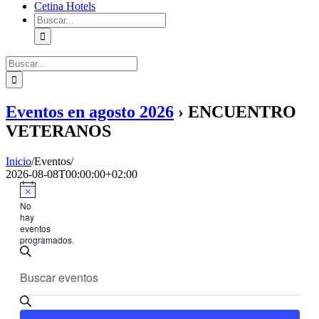
Cetina Hotels
Buscar:
Buscar:
Eventos en agosto 2026
› ENCUENTRO
VETERANOS
Inicio
/
Eventos
/
2026-08-08T00:00:00+02:00
No
hay
eventos
programados.
Navegación
Introduce
Buscar
de
la
búsqueda
palabra
clave.
y
Busca