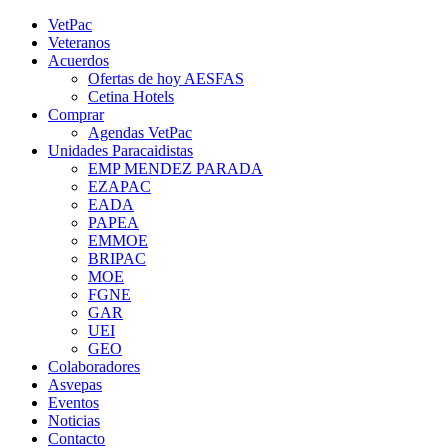
Saltar
YouTube
Rss
Instagram
Facebook
Twitter
VetPac
al
Veteranos
contenido
Acuerdos
Ofertas de hoy AESFAS
Cetina Hotels
Comprar
Agendas VetPac
Unidades Paracaidistas
EMP MENDEZ PARADA
EZAPAC
EADA
PAPEA
EMMOE
BRIPAC
MOE
FGNE
GAR
UEI
GEO
Colaboradores
Asvepas
Eventos
Noticias
Contacto