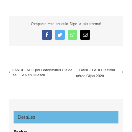
Comparte este artículo, Elige la plataforma!
Facebook
Twitter
WhatsApp
Correo
electrónico
CANCELADO por Coronavirus Dia de
CANCELADO Festival
las FF.AA en Huesca
aéreo Gijón 2020
Detalles
Fecha: