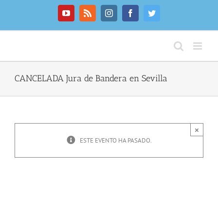
Saltar
al
YouTube
Rss
Instagram
Facebook
Twitter
contenido
CANCELADA Jura de Bandera en Sevilla
×
ESTE EVENTO HA PASADO.