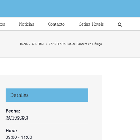
tos
Noticias
Contacto
Cetina Hotels
Inicio
/
GENERAL
/
CANCELADA Jura de Bandera en Málaga
Detalles
Fecha:
24/10/2020
Hora:
09:00 - 11:00