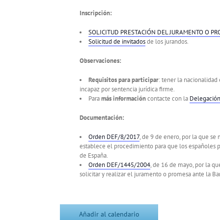
Inscripción:
SOLICITUD PRESTACIÓN DEL JURAMENTO O P
Solicitud de invitados
de los jurandos.
Observaciones:
Requisitos para participar
: tener la nacionalida
incapaz por sentencia jurídica firme.
Para
más información
contacte con la
Delegación
Documentación:
Orden DEF/8/2017
, de 9 de enero, por la que s
establece el procedimiento para que los españoles p
de España.
Orden DEF/1445/2004
, de 16 de mayo, por la q
solicitar y realizar el juramento o promesa ante la B
Añadir al calendario