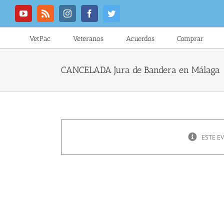
Saltar
al
YouTube
Rss
Instagram
Facebook
Twitter
contenido
VetPac
Veteranos
Acuerdos
Comprar
CANCELADA Jura de Bandera en Málaga
ESTE E