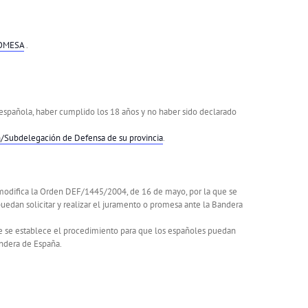
ROMESA
.
d española, haber cumplido los 18 años y no haber sido declarado
/Subdelegación de Defensa de su provincia
.
e modifica la Orden DEF/1445/2004, de 16 de mayo, por la que se
uedan solicitar y realizar el juramento o promesa ante la Bandera
ue se establece el procedimiento para que los españoles puedan
andera de España.