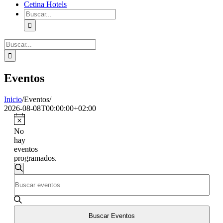
Cetina Hotels
Buscar:
Buscar:
Eventos
Inicio
/
Eventos
/
2026-08-08T00:00:00+02:00
No
hay
eventos
programados.
Navegación
Buscar
Introduce
de
la
búsqueda
palabra
clave.
y
Busca
Buscar Eventos
vistas
Eventos