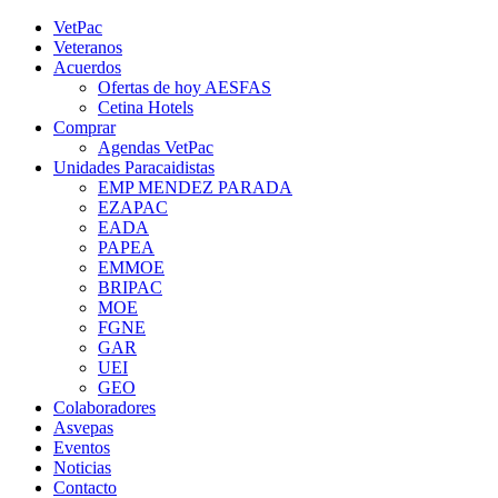
Saltar
YouTube
Rss
Instagram
Facebook
Twitter
VetPac
al
Veteranos
contenido
Acuerdos
Ofertas de hoy AESFAS
Cetina Hotels
Comprar
Agendas VetPac
Unidades Paracaidistas
EMP MENDEZ PARADA
EZAPAC
EADA
PAPEA
EMMOE
BRIPAC
MOE
FGNE
GAR
UEI
GEO
Colaboradores
Asvepas
Eventos
Noticias
Contacto