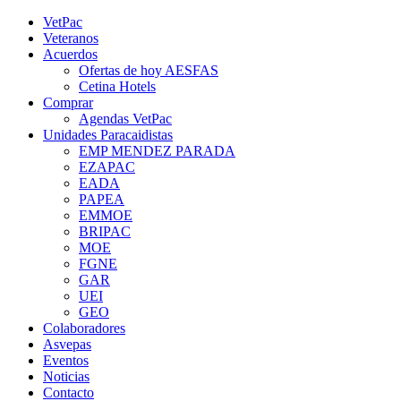
Saltar
YouTube
Rss
Instagram
Facebook
Twitter
VetPac
al
Veteranos
contenido
Acuerdos
Ofertas de hoy AESFAS
Cetina Hotels
Comprar
Agendas VetPac
Unidades Paracaidistas
EMP MENDEZ PARADA
EZAPAC
EADA
PAPEA
EMMOE
BRIPAC
MOE
FGNE
GAR
UEI
GEO
Colaboradores
Asvepas
Eventos
Noticias
Contacto