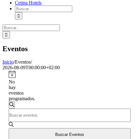
Cetina Hotels
Buscar:
Buscar:
Eventos
Inicio
/
Eventos
/
2026-08-09T00:00:00+02:00
No
hay
eventos
programados.
Navegación
Buscar
Introduce
de
la
búsqueda
palabra
clave.
y
Busca
Buscar Eventos
vistas
Eventos