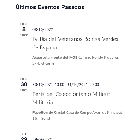
y
Evento
Últimos Eventos Pasados
vistas
de
OCT
Eventos
8
08/10/2022
2022
IV Día del Veteranos Boinas Verdes
de España
Acuartelamiento del MOE
Camino Fondo Piqueres
S/N, Alicante
OCT
30
30/10/2021-10:00
-
31/10/2021-20:00
2021
Feria del Coleccionismo Militar:
Militaria
Pabellón de Cristal Casa de Campo
Avenida Principal,
16, Madrid
SEP
29
29/09/2021