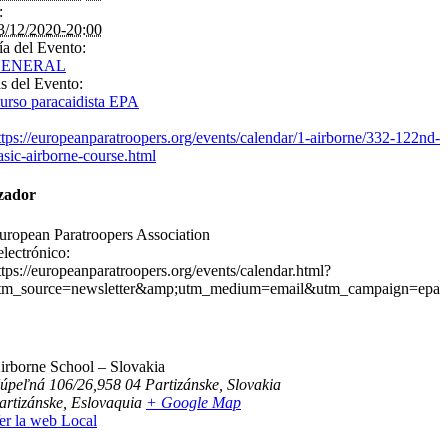
:
3/12/2020-20:00
ía del Evento:
ENERAL
as del Evento:
urso paracaidista EPA
ttps://europeanparatroopers.org/events/calendar/1-airborne/332-122nd-
asic-airborne-course.html
zador
uropean Paratroopers Association
lectrónico:
ttps://europeanparatroopers.org/events/calendar.html?
tm_source=newsletter&amp;utm_medium=email&utm_campaign=epa
irborne School – Slovakia
úpeľná 106/26,958 04 Partizánske, Slovakia
artizánske
,
Eslovaquia
+ Google Map
er la web Local