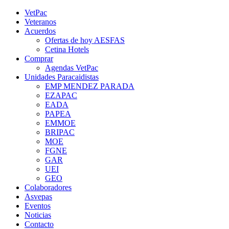
Saltar
YouTube
Rss
Instagram
Facebook
Twitter
VetPac
al
Veteranos
contenido
Acuerdos
Ofertas de hoy AESFAS
Cetina Hotels
Comprar
Agendas VetPac
Unidades Paracaidistas
EMP MENDEZ PARADA
EZAPAC
EADA
PAPEA
EMMOE
BRIPAC
MOE
FGNE
GAR
UEI
GEO
Colaboradores
Asvepas
Eventos
Noticias
Contacto