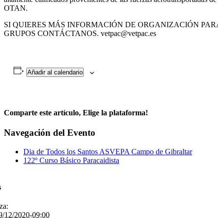
OTAN.
SI QUIERES MÁS INFORMACIÓN DE ORGANIZACIÓN PAR
GRUPOS CONTÁCTANOS. vetpac@vetpac.es
Añadir al calendario
Comparte este artículo, Elige la plataforma!
Facebook
Twitter
WhatsApp
Correo
Navegación del Evento
electrónico
Dia de Todos los Santos ASVEPA Campo de Gibraltar
122º Curso Básico Paracaidista
s
za:
9/12/2020-09:00