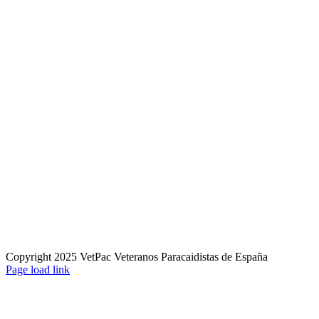
Copyright 2025 VetPac Veteranos Paracaidistas de España
YouTube
Rss
Instagram
Facebook
Twitter
Page load link
Ir
a
Arriba