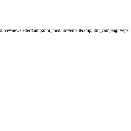
utm_source=newsletter&amp;utm_medium=email&amp;utm_campaign=epa