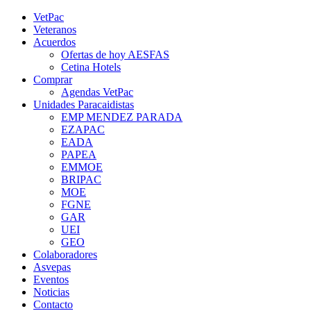
Saltar
YouTube
Rss
Instagram
Facebook
Twitter
VetPac
al
Veteranos
contenido
Acuerdos
Ofertas de hoy AESFAS
Cetina Hotels
Comprar
Agendas VetPac
Unidades Paracaidistas
EMP MENDEZ PARADA
EZAPAC
EADA
PAPEA
EMMOE
BRIPAC
MOE
FGNE
GAR
UEI
GEO
Colaboradores
Asvepas
Eventos
Noticias
Contacto