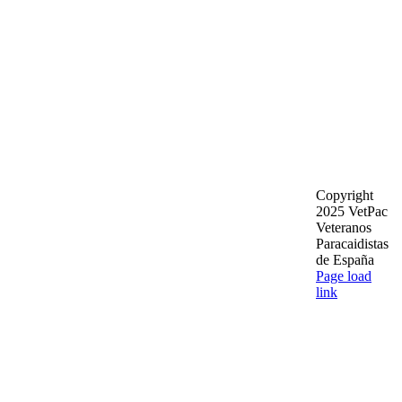
Copyright
2025 VetPac
Veteranos
Paracaidistas
de España
YouTube
Rss
Instagram
Facebook
Twitter
Page load
link
Ir
a
Arriba