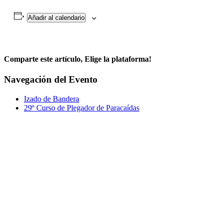
Añadir al calendario
Comparte este artículo, Elige la plataforma!
Facebook
Twitter
WhatsApp
Correo
Navegación del Evento
electrónico
Izado de Bandera
29º Curso de Plegador de Paracaídas