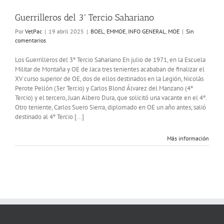
Guerrilleros del 3º Tercio Sahariano
Por
VetPac
|
19 abril 2025
|
BOEL
,
EMMOE
,
INFO GENERAL
,
MOE
|
Sin
comentarios
Los Guerrilleros del 3º Tercio Sahariano En julio de 1971, en la Escuela
Militar de Montaña y OE de Jaca tres tenientes acababan de finalizar el
XV curso superior de OE, dos de ellos destinados en la Legión, Nicolás
Perote Pellón (3er Tercio) y Carlos Blond Álvarez del Manzano (4º
Tercio) y el tercero, Juan Albero Dura, que solicitó una vacante en el 4º.
Otro teniente, Carlos Suero Sierra, diplomado en OE un año antes, salió
destinado al 4º Tercio [...]
Más información