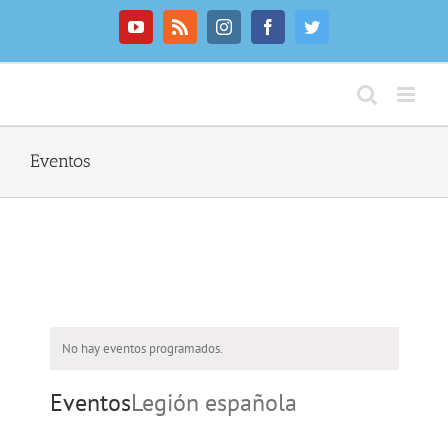
Saltar
al
YouTube
Rss
Instagram
Facebook
Twitter
contenido
Eventos
No hay eventos programados.
Eventos
Legión española