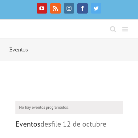
Saltar
al
YouTube
Rss
Instagram
Facebook
Twitter
contenido
Eventos
No hay eventos programados.
Eventos
desfile 12 de octubre