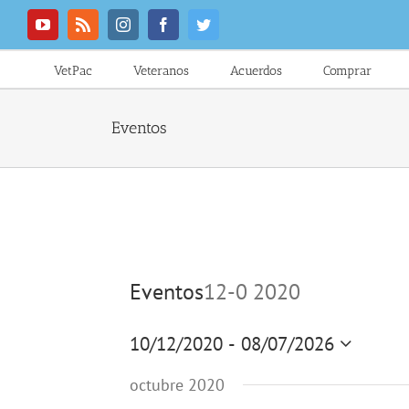
Saltar
al
YouTube
Rss
Instagram
Facebook
Twitter
contenido
VetPac
Veteranos
Acuerdos
Comprar
Eventos
Eventos
12-0 2020
10/12/2020
 - 
08/07/2026
Seleccionar
fecha.
octubre 2020