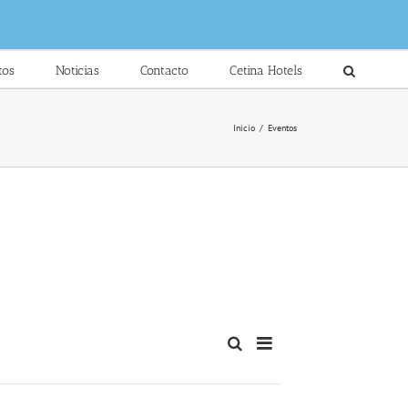
tos
Noticias
Contacto
Cetina Hotels
Inicio
/
Eventos
Navegación
Buscar
Lista
Navegación
de
de
vistas
búsqueda
de