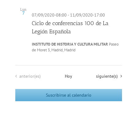
búsqueda
de
Lun
y
Evento
7
07/09/2020-08:00
-
11/09/2020-17:00
vistas
Ciclo de conferencias 100 de La
de
Legión Española
Eventos
INSTITUTO DE HISTORIA Y CULTURA MILITAR
Paseo
de Moret 3, Madrid, Madrid
Eventos
Eventos
anterior(es)
Hoy
siguiente(s)
Suscribirse al calendario