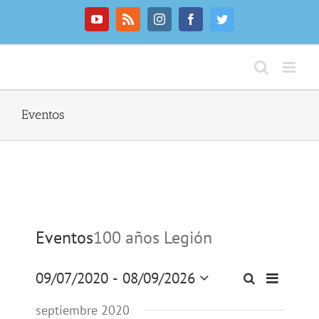
Saltar
al
YouTube
Rss
Instagram
Facebook
Twitter
contenido
Eventos
Eventos
100 años Legión
09/07/2020
 - 
08/09/2026
Navegaci
Buscar
Lista
Navegación
Seleccionar
de
de
fecha.
septiembre 2020
vistas